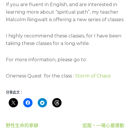
If you are fluent in English, and are interested in
learning more about “spiritual path”, my teacher
Malcolm Ringwalt is offering a new series of classes.
I highly recommend these classes, for I have been
taking these classes for a long while.
For more information, please go to:
Oneness Quest for the class :
Storm of Chaos
分享此文：
文
野性生命的寧靜
追蹤，一場心靈運動