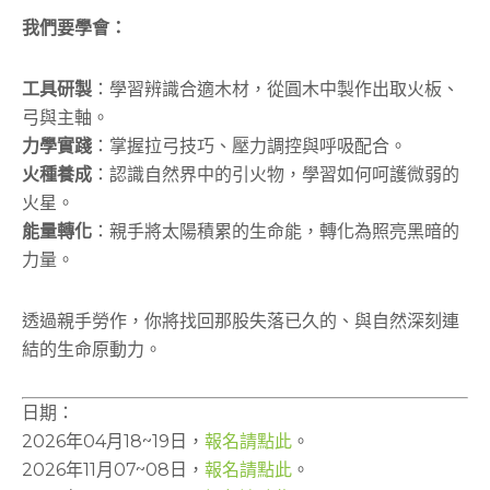
我們要學會：
工具研製
：學習辨識合適木材，從圓木中製作出取火板、
弓與主軸。
力學實踐
：掌握拉弓技巧、壓力調控與呼吸配合。
火種養成
：認識自然界中的引火物，學習如何呵護微弱的
火星。
能量轉化
：親手將太陽積累的生命能，轉化為照亮黑暗的
力量。
透過親手勞作，你將找回那股失落已久的、與自然深刻連
結的生命原動力。
日期：
2026年04月18~19日，
報名請點此
。
2026年11月07~08日，
報名請點此
。