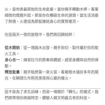
火，是地表最原始的生命能量。當你親手轉動木桿，看著
細微的煙霧升起，那是你在觸碰生命的源頭。當生活消磨
了熱情，火便成為那股連結身心的實質暖流。
在這兩天一夜的旅程中，我們將回歸純粹：
從木開始
：從一塊圓木出發，親手削切、製作屬於你的取
火工具。
身心合一
：練習拉弓的節奏與體感，感受身體與自然的律
動。
釋放能量
：親手點燃第一束火苗，看著樹木儲存多年的陽
光，在瞬間化作照亮黑夜與心靈的暖火。
這不是為了求生訓練，而是一場關於「轉化」的儀式。我
們將帶領你跨越時空，體驗人類文明最古老的科技。